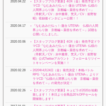
2020.04.22
【スタッフブログ更新】4/24（金）発売予定ドラ
マCD『なむあみだ仏っ！-蓮台 UTENA- 仏様の
人間界ぶらり旅 京都編～薬壺を求めて～』
（帝釈天／CV：水中雅章、梵天／CV：前野智
昭）収録後インタビュー公開！！
2020.04.17
『なむあみだ仏っ！-蓮台 UTENA- 仏様の人間
界ぶらり旅 京都編～薬壺を求めて～』試聴を
公開いたしました。
2020.03.06
【スタッフブログ更新】4/24（金）発売予定ドラ
マCD『なむあみだ仏っ！-蓮台 UTENA- 仏様の
人間界ぶらり旅 京都編～薬壺を求めて～』
（帝釈天／CV：水中雅章、梵天／CV：前野智
昭）公式Twitterアカウント フォロー＆リツイー
トキャンペーンを実施！！
2020.02.28
2020年4月24日（金）発売決定！本格バトル
RPG『なむあみだ仏っ！-蓮台 UTENA-』よりド
ラマCD『仏様の人間界ぶらり旅 京都編～薬壺
を求めて～』の発売が決定！
2020.02.26
【スタッフブログ更新】キュピラボ2020が始動
致します！！本日より全商品20％OFFセールを
開催致します！