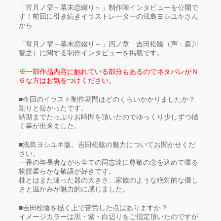
「宵月ノ雫～幕末恋綴り～」制作陣インタビューを公開で
す！前回に引き続きイラストレーターの浅島ヨシユキさん
から
「宵月ノ雫～幕末恋綴り～」四ノ章 吉田松陰（声：森川
智之）に関する制作インタビューを掲載です。
※一部作品内容に触れている部分もあるのでネタバレがＮ
Ｇな方はお気をつけください。
■今回のイラスト制作期間はどのくらいかかりましたか？
割りと短かったです。
納期までたっぷりお時間を頂いたのでゆっくり少しずつ描
く事が出来ました。
■浅島ヨシユキ版、吉田松陰の魅力についてお聞かせくだ
さい。
一番の年長者ながら全ての同志達に尊敬の念を込めて喋る
物腰柔らかな敬語が好きです。
桂とはまた違った器の大きさ…家族のような絶対的な優し
さと温かみが魅力的に感じました。
■吉田松陰を描く上で苦労した点はありますか？
イメージカラーは黒・紫・白辺りをご指定頂いたのですが