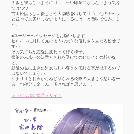
久坂と被らないように且つ、暗い印象にならないよう気を
つけつつ
吉田松陰らしい優しさや大物感を出して且つ、他のキャラ
と並べて見劣りしないようにするには…と色味で悩みまし
た。
■ユーザーへメッセージをお願いします。
ヒロインに対して兄のような大きな優しさを見せる松陰で
すが
その気持ちが恋愛に変わって行く様子、
松陰の未来への決意とそれを受けてのヒロインの想いな
ど、
動乱の世に生きた男女らしい尊さを感じる事が出来るので
はないでしょうか。
シナリオとお声から感じ取られる松陰の大きさや想いを一
言一句存分に楽しんで頂ければと思います。
キュピラボ公式通販サイト