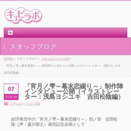
MENU
スタッフブログ
HOME
»
スタッフブログ »
シチュエーションCD
»
「宵月ノ雫～幕末恋綴り～」制作陣インタビュー公開（イラストレーター：浅島ヨシユキ
吉田松陰編）
「宵月ノ雫～幕末恋綴り～」制作陣
07
インタビュー公開（イラストレー
ター：浅島ヨシユキ 吉田松陰編）
2016.09
シチュエーションCD
好評発売中の「宵月ノ雫～幕末恋綴り～」四ノ章 吉田松
陰（声：森川智之）発売記念企画として