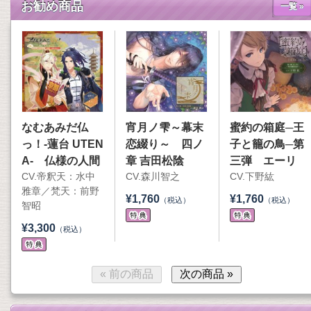
お勧め商品
一覧 »
なむあみだ仏
宵月ノ雫～幕末
蜜約の箱庭─王
っ！-蓮台 UTEN
恋綴り～ 四ノ
子と籠の鳥─第
A- 仏様の人間
章 吉田松陰
三弾 エーリ
CV.帝釈天：水中
CV.森川智之
CV.下野紘
界ぶらり旅 京
ヒ 鳴かぬ雛菊
雅章／梵天：前野
都編～薬壺を求
の温室
¥1,760
¥1,760
（税込）
（税込）
智昭
めて～
¥3,300
（税込）
« 前の商品
次の商品 »