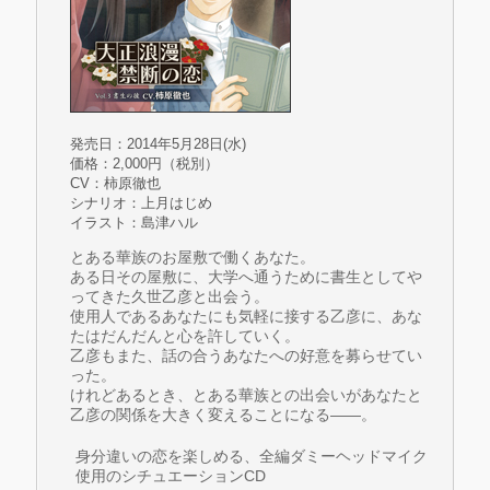
発売日：2014年5月28日(水)
価格：2,000円（税別）
CV：柿原徹也
シナリオ：上月はじめ
イラスト：島津ハル
とある華族のお屋敷で働くあなた。
ある日その屋敷に、大学へ通うために書生としてや
ってきた久世乙彦と出会う。
使用人であるあなたにも気軽に接する乙彦に、あな
たはだんだんと心を許していく。
乙彦もまた、話の合うあなたへの好意を募らせてい
った。
けれどあるとき、とある華族との出会いがあなたと
乙彦の関係を大きく変えることになる――。
身分違いの恋を楽しめる、全編ダミーヘッドマイク
使用のシチュエーションCD