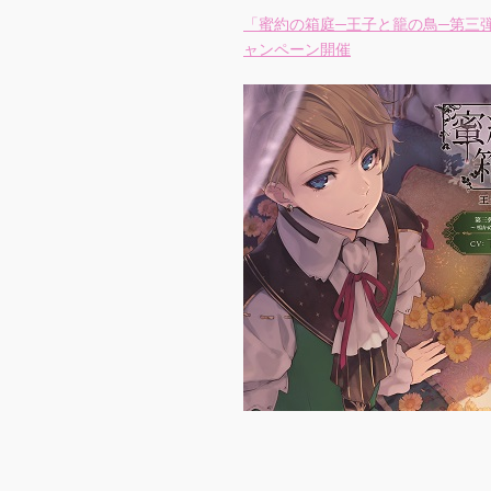
「蜜約の箱庭─王子と籠の鳥─第三
ャンペーン開催