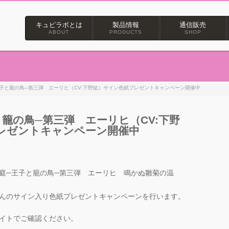
キュピラボとは
製品情報
通信販売
ABOUT
PRODUCTS
SHOP
子と籠の鳥─第三弾 エーリヒ（CV:下野紘）サイン色紙プレゼントキャンペーン開催中
籠の鳥─第三弾 エーリヒ（CV:下野
レゼントキャンペーン開催中
庭─王子と籠の鳥─第三弾 エーリヒ 鳴かぬ雛菊の温
んのサイン入り色紙プレゼントキャンペーンを行います。
イトでご確認ください。