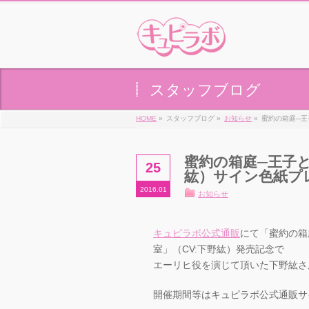
スタッフブログ
HOME
»
スタッフブログ »
お知らせ
»
蜜約の箱庭─王
蜜約の箱庭─王子と
25
紘）サイン色紙プ
2016.01
お知らせ
キュピラボ公式通販
にて「蜜約の箱
室」（CV:下野紘）発売記念で
エーリヒ役を演じて頂いた下野紘さ
開催期間等はキュピラボ公式通販サ