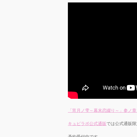
「宵月ノ雫～幕末恋綴り～」参ノ章
キュピラボ公式通販
では公式通販限
予約受付中です。