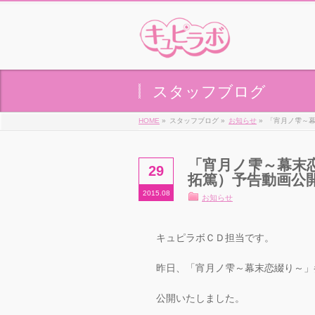
スタッフブログ
HOME
»
スタッフブログ »
お知らせ
»
「宵月ノ雫～
「宵月ノ雫～幕末
29
拓篤）予告動画公
2015.08
お知らせ
キュピラボＣＤ担当です。
昨日、「宵月ノ雫～幕末恋綴り～」
公開いたしました。