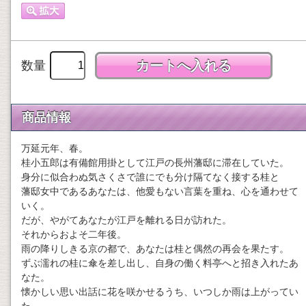
数量
商品情報
万延元年、春。
桂小五郎は有備館用掛として江戸の長州藩邸に滞在していた。
身分に似合わぬ気さくさで誰にでも分け隔てなく接する桂と
藩邸女中であるあなたは、他愛もない言葉を重ね、心を通わせて
いく。
だが、やがてあなたが江戸を離れる日が訪れた。
それからおよそ二年後。
雨の降りしきる京の都で、あなたは桂と偶然の再会を果たす。
ずぶ濡れの桂に傘を差し出し、自身の働く料亭へと招き入れたあ
なた。
懐かしい思い出話に花を咲かせるうち、いつしか雨は上がってい