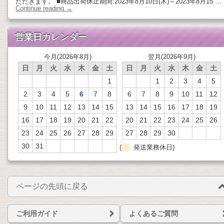
ただきます。 ■商品出荷休止期間:2023年8月10日(木)～2023年8月15 …
Continue reading
→
営業日カレンダー
今月(2026年8月)
翌月(2026年9月)
日
月
火
水
木
金
土
日
月
火
水
木
金
土
1
1
2
3
4
5
2
3
4
5
6
7
8
6
7
8
9
10
11
12
9
10
11
12
13
14
15
13
14
15
16
17
18
19
16
17
18
19
20
21
22
20
21
22
23
24
25
26
23
24
25
26
27
28
29
27
28
29
30
30
31
(
発送業務休日)
ページの先頭に戻る
ご利用ガイド
よくあるご質問