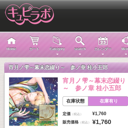
Home
カート
Category
search
カレンダー
Men
宵月ノ雫～幕末恋綴り～ 参ノ章 桂小五郎
宵月ノ雫～幕末恋綴り
～ 参ノ章 桂小五郎
在庫状態
在庫有り
¥1,760
定価
（税込）
¥1,760
販売価格
（税込）