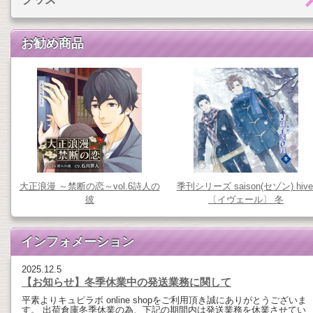
お勧め商品
大正浪漫 ～禁断の恋～vol.6詩人の
季刊シリーズ saison(セゾン) hive
彼
〔イヴェール〕 冬
インフォメーション
2025.12.5
【お知らせ】冬季休業中の発送業務に関して
平素よりキュピラボ online shopをご利用頂き誠にありがとうございま
す。 出荷倉庫冬季休業の為、下記の期間内は発送業務を休業させてい