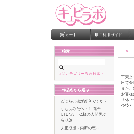
カート
ご利用ガイド
検索
商品カテゴリー複合検索>
平素よ
出荷倉
また、
作品名から選ぶ
お客様
※休止
どっちの彼が好きですか？
今後と
なむあみだ仏っ！-蓮台
UTENA- 仏様の人間界ぶ
らり旅
大正浪漫～禁断の恋～