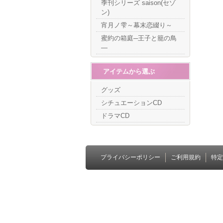
季刊シリーズ saison(セゾ
ン)
宵月ノ雫～幕末恋綴り～
蜜約の箱庭─王子と籠の鳥
―
アイテムから選ぶ
グッズ
シチュエーションCD
ドラマCD
プライバシーポリシー
ご利用規約
特定