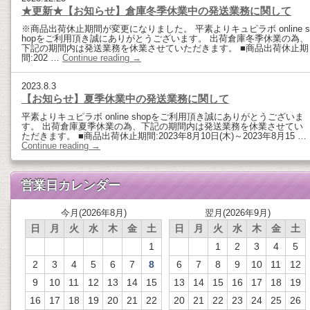
★更新★【お知らせ】倉庫冬季休業中の発送業務に関して
※商品出荷休止期間が変更になりました。 平素よりキュピラボ online s
hopをご利用頂き誠にありがとうございます。 出荷倉庫冬季休業の為、
下記の期間内は発送業務を休業させていただきます。 ■商品出荷休止期
間:202 …
Continue reading
→
2023.8.3
【お知らせ】夏季休業中の発送業務に関して
平素よりキュピラボ online shopをご利用頂き誠にありがとうございま
す。 出荷倉庫夏季休業の為、下記の期間内は発送業務を休業させてい
ただきます。 ■商品出荷休止期間:2023年8月10日(木)～2023年8月15 …
Continue reading
→
営業日カレンダー
今月(2026年8月)
翌月(2026年9月)
日
月
火
水
木
金
土
日
月
火
水
木
金
土
1
1
2
3
4
5
2
3
4
5
6
7
8
6
7
8
9
10
11
12
9
10
11
12
13
14
15
13
14
15
16
17
18
19
16
17
18
19
20
21
22
20
21
22
23
24
25
26