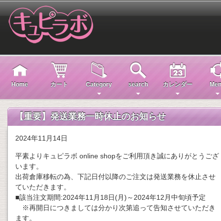
Home
カート
Category
search
カレンダー
Men
【重要】発送業務一時休止のお知らせ
2024年11月14日
平素よりキュピラボ online shopをご利用頂き誠にありがとうござ
います。
出荷倉庫移転の為、下記日付以降のご注文は発送業務を休止させ
ていただきます。
■該当注文期間:2024年11月18日(月)～2024年12月中旬頃予定
※再開日につきましては分かり次第追って告知させていただき
ます。