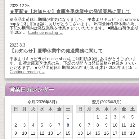
2023.12.25
★更新★【お知らせ】倉庫冬季休業中の発送業務に関して
※商品出荷休止期間が変更になりました。 平素よりキュピラボ online s
hopをご利用頂き誠にありがとうございます。 出荷倉庫冬季休業の為、
下記の期間内は発送業務を休業させていただきます。 ■商品出荷休止期
間:202 …
Continue reading
→
2023.8.3
【お知らせ】夏季休業中の発送業務に関して
平素よりキュピラボ online shopをご利用頂き誠にありがとうございま
す。 出荷倉庫夏季休業の為、下記の期間内は発送業務を休業させてい
ただきます。 ■商品出荷休止期間:2023年8月10日(木)～2023年8月15 …
Continue reading
→
営業日カレンダー
今月(2026年8月)
翌月(2026年9月)
日
月
火
水
木
金
土
日
月
火
水
木
金
土
1
1
2
3
4
5
2
3
4
5
6
7
8
6
7
8
9
10
11
12
9
10
11
12
13
14
15
13
14
15
16
17
18
19