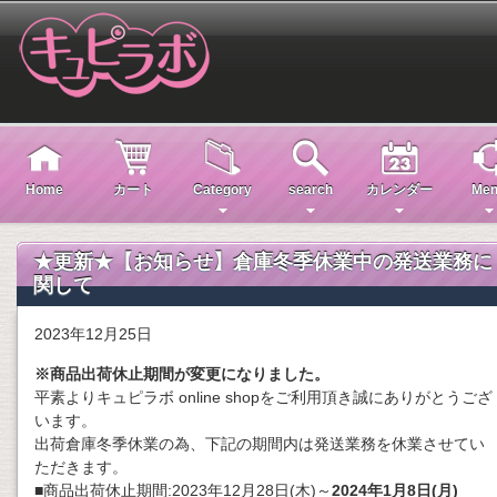
Home
カート
Category
search
カレンダー
Men
★更新★【お知らせ】倉庫冬季休業中の発送業務に
関して
2023年12月25日
※商品出荷休止期間が変更になりました。
平素よりキュピラボ online shopをご利用頂き誠にありがとうござ
います。
出荷倉庫冬季休業の為、下記の期間内は発送業務を休業させてい
ただきます。
■商品出荷休止期間:2023年12月28日(木)～
2024年1月8日(月)