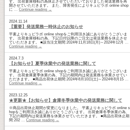
す。 出荷倉庫移転の為休止させていただいておりました発送業務を再
開させていただきます。 また、障害発生によりキュピラボ online shop
に …
Continue reading
→
2024.11.14
【重要】発送業務一時休止のお知らせ
平素よりキュピラボ online shopをご利用頂き誠にありがとうございま
す。 出荷倉庫移転の為、下記日付以降のご注文は発送業務を休止させ
ていただきます。 ■該当注文期間:2024年11月18日(月)～2024年12月 …
Continue reading
→
2024.7.3
【お知らせ】夏季休業中の発送業務に関して
平素よりキュピラボ online shopをご利用頂き誠にありがとうございま
す。 出荷倉庫夏季休業の為、下記の期間内は発送業務を休業させてい
ただきます。 ■商品出荷休止期間:2024年8月10日(土)～2024年8月15 …
Continue reading
→
2023.12.25
★更新★【お知らせ】倉庫冬季休業中の発送業務に関して
※商品出荷休止期間が変更になりました。 平素よりキュピラボ online s
hopをご利用頂き誠にありがとうございます。 出荷倉庫冬季休業の為、
下記の期間内は発送業務を休業させていただきます。 ■商品出荷休止期
間:202 …
Continue reading
→