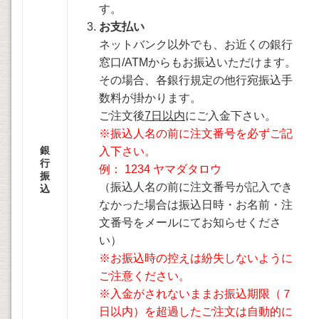
す。
お支払い
ネットバンク以外でも、お近くの銀行
窓口/ATMからもお振込いただけます。
その場合、各銀行規定の他行宛振込手
数料が掛かります。
ご注文後
7日以内
にご入金下さい。
※振込人名の前に注文番号を必ずご記
銀
入下さい。
行
例： 1234 ヤマダタロウ
振
（振込人名の前に注文番号が記入でき
込
なかった場合は振込日時・お名前・注
文番号をメールにてお知らせくださ
い）
※お振込時の控えは紛失しないように
ご注意ください。
※入金がされないままお振込期限（７
日以内）を超過したご注文は自動的に