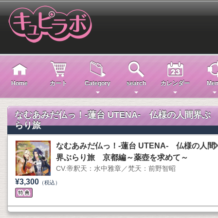
Home
カート
Category
search
カレンダー
Men
なむあみだ仏っ！-蓮台 UTENA- 仏様の人間界ぶ
らり旅
なむあみだ仏っ！-蓮台 UTENA- 仏様の人間
界ぶらり旅 京都編～薬壺を求めて～
CV.帝釈天：水中雅章／梵天：前野智昭
¥3,300
（税込）