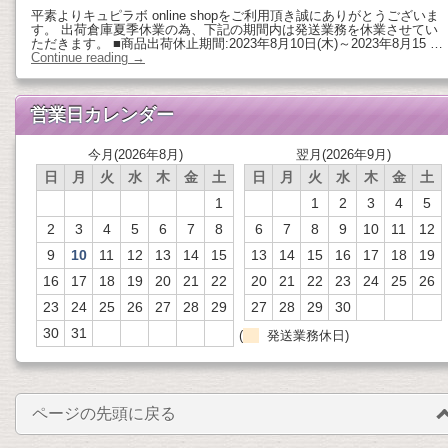
平素よりキュピラボ online shopをご利用頂き誠にありがとうございま
す。 出荷倉庫夏季休業の為、下記の期間内は発送業務を休業させてい
ただきます。 ■商品出荷休止期間:2023年8月10日(木)～2023年8月15 …
Continue reading
→
営業日カレンダー
今月(2026年8月)
翌月(2026年9月)
日
月
火
水
木
金
土
日
月
火
水
木
金
土
1
1
2
3
4
5
2
3
4
5
6
7
8
6
7
8
9
10
11
12
9
10
11
12
13
14
15
13
14
15
16
17
18
19
16
17
18
19
20
21
22
20
21
22
23
24
25
26
23
24
25
26
27
28
29
27
28
29
30
30
31
(
発送業務休日)
ページの先頭に戻る