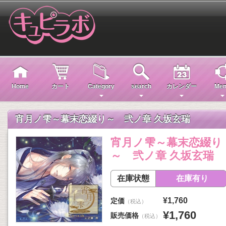
Home
カート
Category
search
カレンダー
Men
宵月ノ雫～幕末恋綴り～ 弐ノ章 久坂玄瑞
宵月ノ雫～幕末恋綴り
～ 弐ノ章 久坂玄瑞
在庫状態
在庫有り
¥1,760
定価
（税込）
¥1,760
販売価格
（税込）