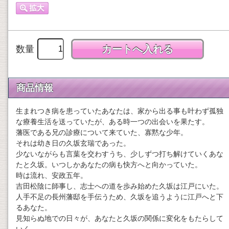
数量
商品情報
生まれつき病を患っていたあなたは、家から出る事も叶わず孤独
な療養生活を送っていたが、ある時一つの出会いを果たす。
藩医である兄の診療について来ていた、寡黙な少年。
それは幼き日の久坂玄瑞であった。
少ないながらも言葉を交わすうち、少しずつ打ち解けていくあな
たと久坂。いつしかあなたの病も快方へと向かっていた。
時は流れ、安政五年。
吉田松陰に師事し、志士への道を歩み始めた久坂は江戸にいた。
人手不足の長州藩邸を手伝うため、久坂を追うように江戸へと下
るあなた。
見知らぬ地での日々が、あなたと久坂の関係に変化をもたらして