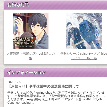
お勧め商品
大正浪漫 ～禁断の恋～vol.6詩人の
季刊シリーズ saison(セゾン) hive
彼
〔イヴェール〕 冬
インフォメーション
2025.12.5
【お知らせ】冬季休業中の発送業務に関して
平素よりキュピラボ online shopをご利用頂き誠にありがとうございま
す。 出荷倉庫冬季休業の為、下記の期間内は発送業務を休業させてい
ただきます。 ■商品出荷休止期間:2025年12月26日(金)～2026年1月6 …
Continue reading
→