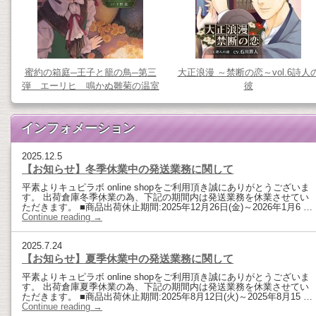
蜜約の箱庭─王子と籠の鳥─第三
大正浪漫 ～禁断の恋～vol.6詩人
弾 エーリヒ 鳴かぬ雛菊の温室
彼
インフォメーション
2025.12.5
【お知らせ】冬季休業中の発送業務に関して
平素よりキュピラボ online shopをご利用頂き誠にありがとうございま
す。 出荷倉庫冬季休業の為、下記の期間内は発送業務を休業させてい
ただきます。 ■商品出荷休止期間:2025年12月26日(金)～2026年1月6 …
Continue reading
→
2025.7.24
【お知らせ】夏季休業中の発送業務に関して
平素よりキュピラボ online shopをご利用頂き誠にありがとうございま
す。 出荷倉庫夏季休業の為、下記の期間内は発送業務を休業させてい
ただきます。 ■商品出荷休止期間:2025年8月12日(火)～2025年8月15 …
Continue reading
→