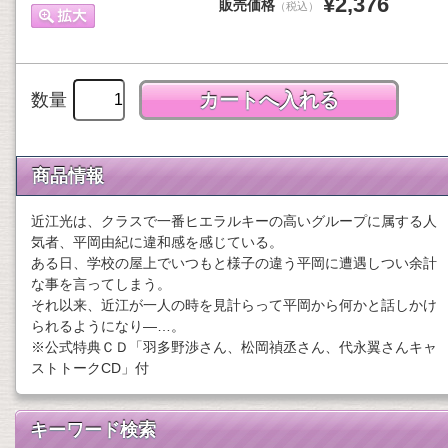
¥2,376
販売価格
（税込）
数量
商品情報
近江光は、クラスで一番ヒエラルキーの高いグループに属する人
気者、平岡由紀に違和感を感じている。
ある日、学校の屋上でいつもと様子の違う平岡に遭遇しつい余計
な事を言ってしまう。
それ以来、近江が一人の時を見計らって平岡から何かと話しかけ
られるようになり―…。
※公式特典ＣＤ「羽多野渉さん、松岡禎丞さん、代永翼さんキャ
ストトークCD」付
キーワード検索