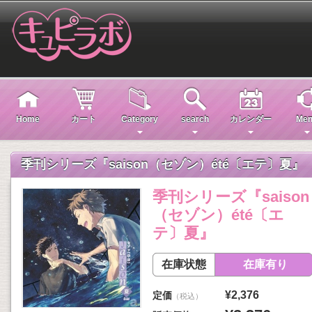
Home
カート
Category
search
カレンダー
Men
季刊シリーズ『saison（セゾン）été〔エテ〕夏』
季刊シリーズ『saison
（セゾン）été〔エ
テ〕夏』
在庫状態
在庫有り
¥2,376
定価
（税込）