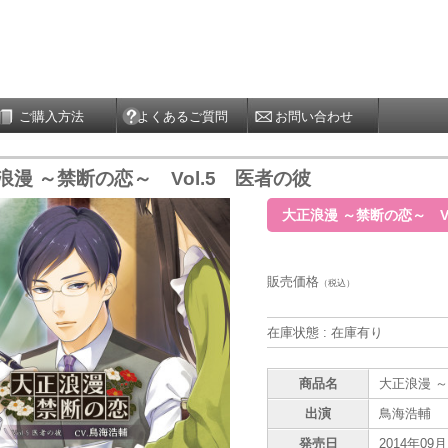
ご購入方法
よくあるご質問
お問い合わせ
浪漫 ～禁断の恋～ Vol.5 医者の彼
大正浪漫 ～禁断の恋～ V
販売価格
（税込）
在庫状態 : 在庫有り
商品名
大正浪漫 ～
出演
鳥海浩輔
発売日
2014年09