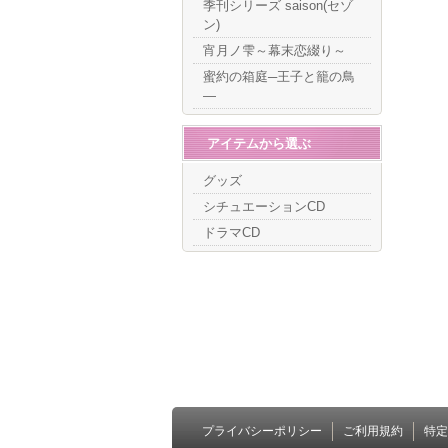
季刊シリーズ saison(セゾ
ン)
宵月ノ雫～幕末恋綴り～
蜜約の箱庭─王子と籠の鳥
―
アイテムから選ぶ
グッズ
シチュエーションCD
ドラマCD
プライバシーポリシー
ご利用規約
特定