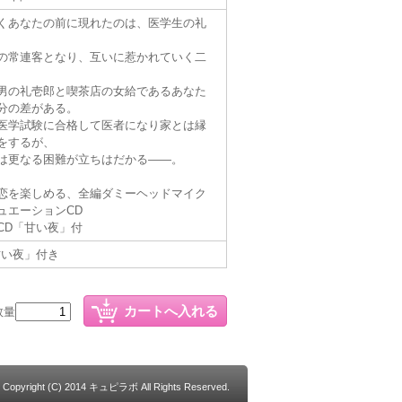
くあなたの前に現れたのは、医学生の礼
の常連客となり、互いに惹かれていく二
男の礼壱郎と喫茶店の女給であるあなた
分の差がある。
医学試験に合格して医者になり家とは縁
をするが、
は更なる困難が立ちはだかる――。
恋を楽しめる、全編ダミーヘッドマイク
ュエーションCD
CD「甘い夜」付
甘い夜」付き
数量
Copyright (C) 2014 キュピラボ All Rights Reserved.