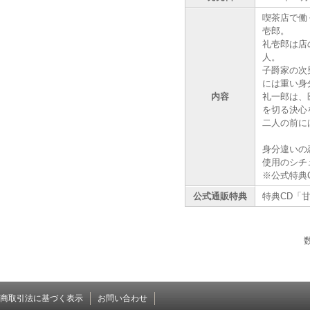
喫茶店で働
壱郎。
礼壱郎は店
人。
子爵家の次
には重い身
内容
礼一郎は、
を切る決心
二人の前に
身分違いの
使用のシチ
※公式特典
公式通販特典
特典CD「
商取引法に基づく表示
お問い合わせ