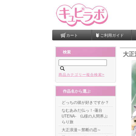
カート
ご利用ガイド
検索
大正
商品カテゴリー複合検索>
作品名から選ぶ
どっちの彼が好きですか？
なむあみだ仏っ！-蓮台
UTENA- 仏様の人間界ぶ
らり旅
大正浪漫～禁断の恋～