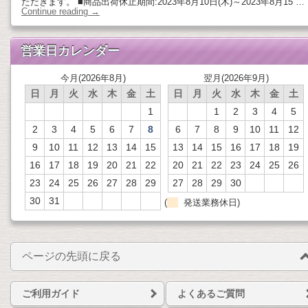
ただきます。 ■商品出荷休止期間:2023年8月10日(木)～2023年8月15 …
Continue reading
→
営業日カレンダー
今月(2026年8月)
翌月(2026年9月)
日
月
火
水
木
金
土
日
月
火
水
木
金
土
1
1
2
3
4
5
2
3
4
5
6
7
8
6
7
8
9
10
11
12
9
10
11
12
13
14
15
13
14
15
16
17
18
19
16
17
18
19
20
21
22
20
21
22
23
24
25
26
23
24
25
26
27
28
29
27
28
29
30
30
31
(
発送業務休日)
ページの先頭に戻る
ご利用ガイド
よくあるご質問