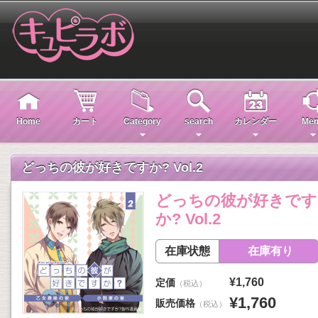
Home
カート
Category
search
カレンダー
Men
どっちの彼が好きですか? Vol.2
どっちの彼が好きです
か? Vol.2
在庫状態
在庫有り
¥1,760
定価
（税込）
¥1,760
販売価格
（税込）