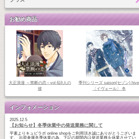
お勧め商品
大正浪漫 ～禁断の恋～vol.6詩人の
季刊シリーズ saison(セゾン) hive
彼
〔イヴェール〕 冬
インフォメーション
2025.12.5
【お知らせ】冬季休業中の発送業務に関して
平素よりキュピラボ online shopをご利用頂き誠にありがとうございま
す。 出荷倉庫冬季休業の為、下記の期間内は発送業務を休業させてい