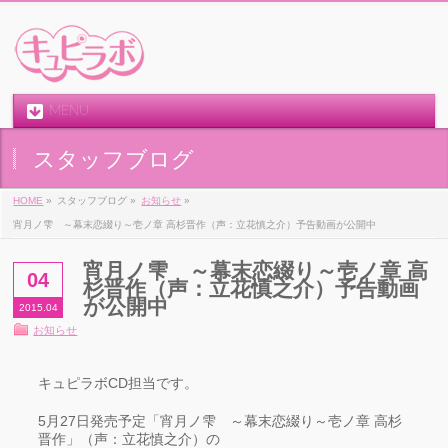
MENU
スタッフブログ
HOME
»
スタッフブログ »
お知らせ
»
宵月ノ雫 ～幕末恋綴り～壱ノ章 高杉晋作（声：立花慎之介）予告動画が公開中
宵月ノ雫 ～幕末恋綴り～壱ノ章 高
04
杉晋作（声：立花慎之介）予告動画
が公開中
2015.04
お知らせ
キュピラボCD担当です。
5月27日発売予定「宵月ノ雫 ～幕末恋綴り～壱ノ章 高杉
晋作」（声：立花慎之介）の