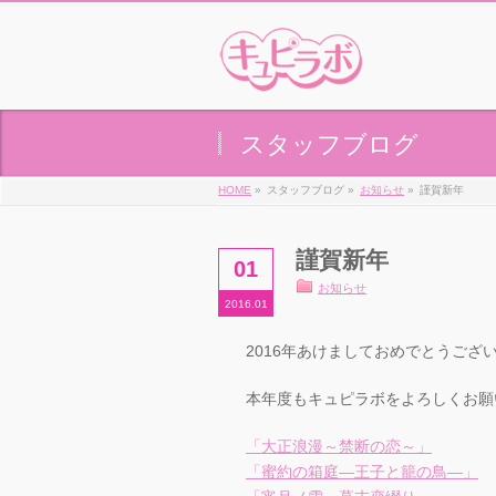
スタッフブログ
HOME
»
スタッフブログ »
お知らせ
»
謹賀新年
謹賀新年
01
お知らせ
2016.01
2016年あけましておめでとうござ
本年度もキュピラボをよろしくお願
「大正浪漫～禁断の恋～」
「蜜約の箱庭―王子と籠の鳥―」