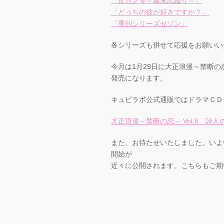
「宵月ノ雫～幕末恋綴り～」
「どっちの彼が好きですか？」
「季刊シリーズセゾン」
各シリーズも併せて応援をお願いい
今月は1月29日に大正浪漫～禁断の恋～
発売になります。
キュピラボ公式通販ではドラマＣＤ
大正浪漫～禁断の恋～ Vol.6 詩人
また、お待たせいたしました。いよ
開始が
近々に公開されます。こちらもご期