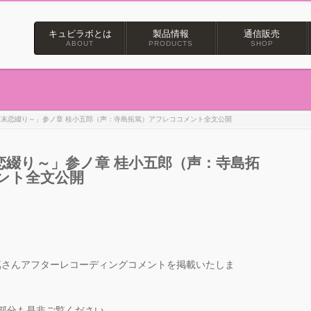
キュピラボとは
製品情報
通信販売
ABOUT
PRODUCTS
SHOP
末恋綴り～」参ノ章 桂小五郎（声：寺島拓篤）アフレココメント全文公開
恋綴り～」参ノ章 桂小五郎（声：寺島拓
ント全文公開
篤さんアフターレコーディングコメントを掲載いたしま
った部分も是非ご覧ください。