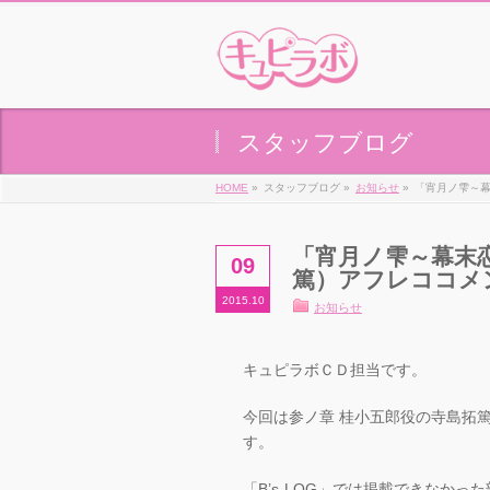
スタッフブログ
HOME
»
スタッフブログ »
お知らせ
»
「宵月ノ雫～幕
「宵月ノ雫～幕末
09
篤）アフレココメ
2015.10
お知らせ
キュピラボＣＤ担当です。
今回は参ノ章 桂小五郎役の寺島拓
す。
「B’s-LOG」では掲載できなか