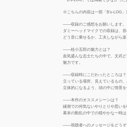
※こちらの内容は一部「B’s-LO
――収録のご感想をお願いします。
ダミーヘッドマイクでの収録は、音
どう音に乗せるか、工夫しながら楽
――桂小五郎の魅力とは？
血気盛んな志士たちの中で、文武ど
魅力です。
――収録時にこだわったところは？
立っている場所、見えているもの、
立体的になるよう、頭の中に情景を
――本作のオススメシーンは？
縁側での何気ないやりとりや思いを
幕末の動乱の中での穏やかな一時は
――視聴者へのメッセージをどうぞ