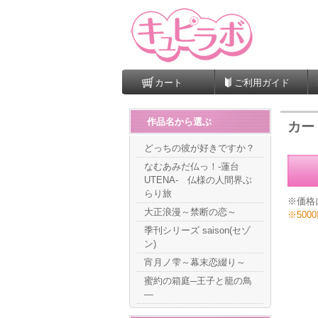
カート
ご利用ガイド
作品名から選ぶ
カー
どっちの彼が好きですか？
なむあみだ仏っ！-蓮台
UTENA- 仏様の人間界ぶ
らり旅
※価格
大正浪漫～禁断の恋～
※50
季刊シリーズ saison(セゾ
ン)
宵月ノ雫～幕末恋綴り～
蜜約の箱庭─王子と籠の鳥
―