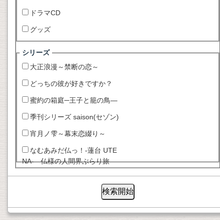
ドラマCD
グッズ
シリーズ
大正浪漫～禁断の恋～
どっちの彼が好きですか？
蜜約の箱庭─王子と籠の鳥―
季刊シリーズ saison(セゾン)
宵月ノ雫～幕末恋綴り～
なむあみだ仏っ！-蓮台 UTE
NA- 仏様の人間界ぶらり旅