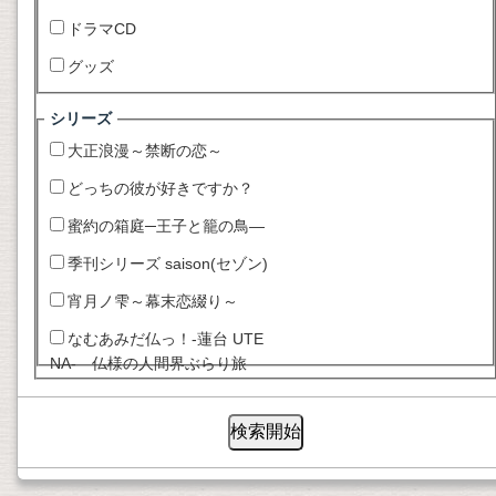
ドラマCD
グッズ
シリーズ
大正浪漫～禁断の恋～
どっちの彼が好きですか？
蜜約の箱庭─王子と籠の鳥―
季刊シリーズ saison(セゾン)
宵月ノ雫～幕末恋綴り～
なむあみだ仏っ！-蓮台 UTE
NA- 仏様の人間界ぶらり旅