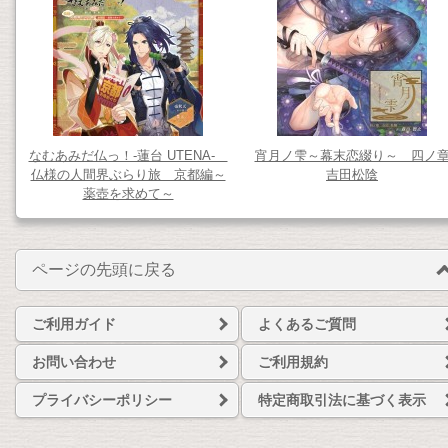
なむあみだ仏っ！-蓮台 UTENA-
宵月ノ雫～幕末恋綴り～ 四ノ
仏様の人間界ぶらり旅 京都編～
吉田松陰
薬壺を求めて～
ページの先頭に戻る
ご利用ガイド
よくあるご質問
お問い合わせ
ご利用規約
プライバシーポリシー
特定商取引法に基づく表示