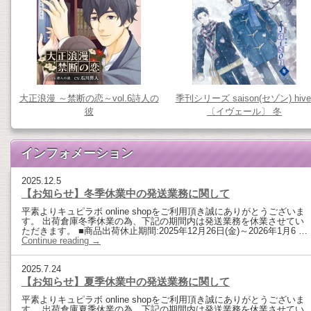
大正浪漫 ～禁断の恋～vol.6詩人の
季刊シリーズ saison(セゾン) hive
彼
〔イヴェール〕 冬
インフォメーション
2025.12.5
【お知らせ】冬季休業中の発送業務に関して
平素よりキュピラボ online shopをご利用頂き誠にありがとうございま
す。 出荷倉庫冬季休業の為、下記の期間内は発送業務を休業させてい
ただきます。 ■商品出荷休止期間:2025年12月26日(金)～2026年1月6 …
Continue reading
→
2025.7.24
【お知らせ】夏季休業中の発送業務に関して
平素よりキュピラボ online shopをご利用頂き誠にありがとうございま
す。 出荷倉庫夏季休業の為、下記の期間内は発送業務を休業させてい