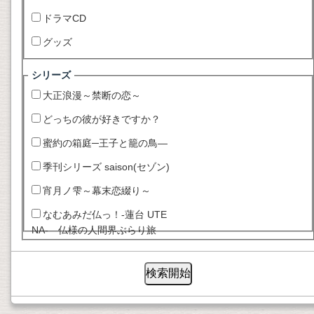
ドラマCD
グッズ
シリーズ
大正浪漫～禁断の恋～
どっちの彼が好きですか？
蜜約の箱庭─王子と籠の鳥―
季刊シリーズ saison(セゾン)
宵月ノ雫～幕末恋綴り～
なむあみだ仏っ！-蓮台 UTE
NA- 仏様の人間界ぶらり旅