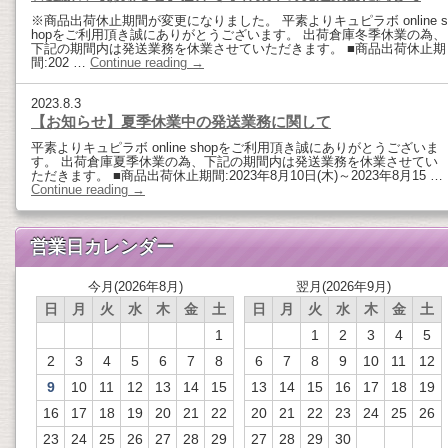
※商品出荷休止期間が変更になりました。 平素よりキュピラボ online s
hopをご利用頂き誠にありがとうございます。 出荷倉庫冬季休業の為、
下記の期間内は発送業務を休業させていただきます。 ■商品出荷休止期
間:202 …
Continue reading
→
2023.8.3
【お知らせ】夏季休業中の発送業務に関して
平素よりキュピラボ online shopをご利用頂き誠にありがとうございま
す。 出荷倉庫夏季休業の為、下記の期間内は発送業務を休業させてい
ただきます。 ■商品出荷休止期間:2023年8月10日(木)～2023年8月15 …
Continue reading
→
営業日カレンダー
今月(2026年8月)
翌月(2026年9月)
日
月
火
水
木
金
土
日
月
火
水
木
金
土
1
1
2
3
4
5
2
3
4
5
6
7
8
6
7
8
9
10
11
12
9
10
11
12
13
14
15
13
14
15
16
17
18
19
16
17
18
19
20
21
22
20
21
22
23
24
25
26
23
24
25
26
27
28
29
27
28
29
30